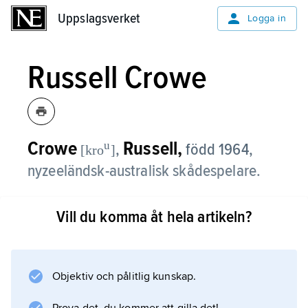
Uppslagsverket
Uppslagsverket
Logga in
Russell Crowe
Crowe
Russell,
u
,
född 1964,
[kro
]
nyzeeländsk-australisk skådespelare.
Efter bland annat en mindre roll i den
Vill du komma åt hela artikeln?
populära australiska TV-serien ”Grannar”
(1985–) vann Russell Crowe internationell
uppmärksamhet för sin roll som nynazistisk
skinnskalle i ”Romper Stomper” (1992). Han
Objektiv och pålitlig kunskap.
flyttade 1995 till USA, där han slog igenom