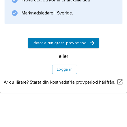
Prova det, du kommer att gilla det!
1997 i ”L.A. konfidentiellt”. År 1999 lovordades
han för sin insats i ”Insider”
Marknadsledare i Sverige.
Information om artikeln
Påbörja din gratis provperiod
eller
Logga in
Är du lärare? Starta din kostnadsfria provperiod härifrån.