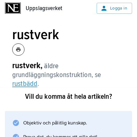
Uppslagsverket
Uppslagsverket
Logga in
rustverk
rustverk,
äldre
grundläggningskonstruktion, se
rustbädd
.
Vill du komma åt hela artikeln?
Information om artikeln
Objektiv och pålitlig kunskap.