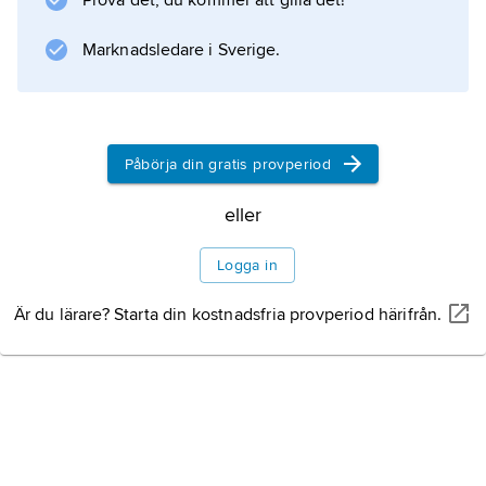
Prova det, du kommer att gilla det!
Marknadsledare i Sverige.
Påbörja din gratis provperiod
eller
Logga in
Är du lärare? Starta din kostnadsfria provperiod härifrån.