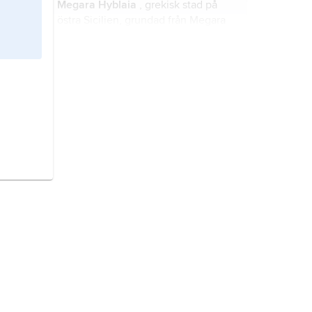
Megara Hyblaia
, grekisk stad på
östra Sicilien, grundad från Megara
under andra hälften av 700-talet f.Kr.
idealstad,
projekt till stad i
idealiserad form, avsett att framställa
reformidéer för stadsbyggande.
gatubelysning,
belysning vid
transportleder för fotgängare och
fordon.
bygglagstiftning,
samlande
beteckning för lagar som rör
markanvändning, planering och
byggande, främst plan- och
bygglagen.
Norrköping,
kommun och tätort
(stad) i Östergötland (Östergötlands
län).