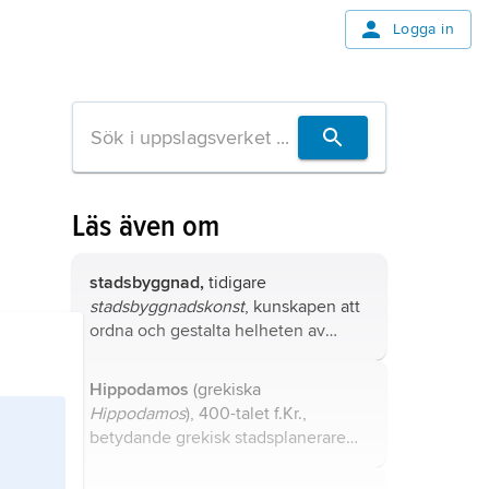
Logga in
Läs även om
stadsbyggnad,
tidigare
stadsbyggnads­konst
, kunskapen att
ordna och gestalta helheten av
byggnader, gator och andra
stadsrum i tätbebyggelse.
Hippodamos
(grekiska
Hippodamos
), 400-talet f.Kr.,
betydande grekisk stadsplanerare
och arkitekt.