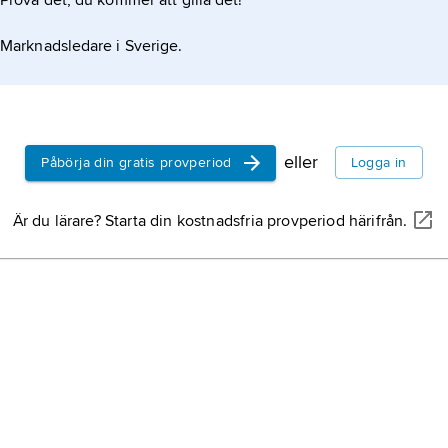
Prova det, du kommer att gilla det!
Marknadsledare i Sverige.
eller
Påbörja din gratis provperiod
Logga in
Är du lärare? Starta din kostnadsfria provperiod härifrån.