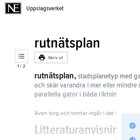
Uppslagsverket
Uppslagsverket
rutnätsplan
Skriv ut
1
/
2
rutnätsplan,
stadsplanetyp med g
och skär varandra i mer eller mindre rä
parallella gator i båda riktningarna.
Även torg och tomter ingår i det regelbund
Litteraturanvisning