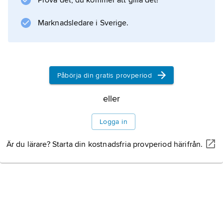
Prova det, du kommer att gilla det!
två cykler. Sekundärskolan omfattar sex år
Marknadsledare i Sverige.
Information om artikeln
Påbörja din gratis provperiod
eller
Logga in
Är du lärare? Starta din kostnadsfria provperiod härifrån.