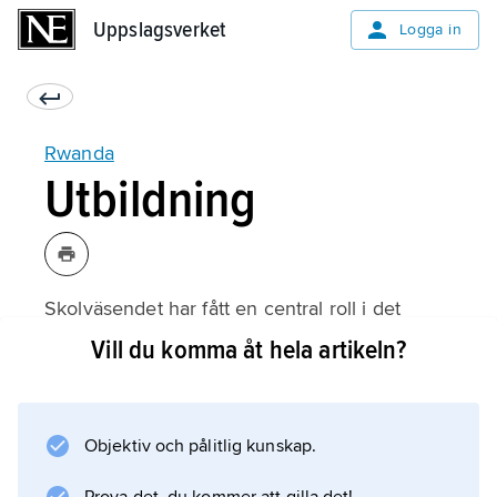
Uppslagsverket
Uppslagsverket
Logga in
Rwanda
Utbildning
Skolväsendet har fått en central roll i det
arbete som ska förebygga en återupprepning
Vill du komma åt hela artikeln?
av händelserna under folkmordet 1994.
Skolan har som uttalad uppgift att fostra
toleranta, solidariska och demokratiska
Objektiv och pålitlig kunskap.
medborgare. Den sexåriga primärskolan är
obligatorisk från sju års ålder och är indelad i