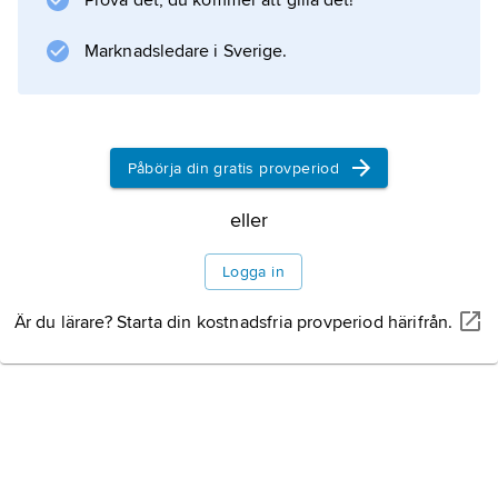
Prova det, du kommer att gilla det!
sfär med radien 1 och centrum i O. Om denna
area är 1, så sägs rymdvinkeln vara
Marknadsledare i Sverige.
Information om artikeln
Påbörja din gratis provperiod
eller
Logga in
Är du lärare? Starta din kostnadsfria provperiod härifrån.