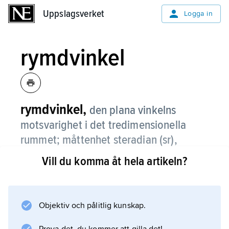
Uppslagsverket
Uppslagsverket
Logga in
rymdvinkel
rymdvinkel,
den plana vinkelns
motsvarighet i det tredimensionella
rummet; måttenhet steradian (sr),
beteckning
Ω
.
Vill du komma åt hela artikeln?
Rymdvinkeln för ett föremål i rummet sett från
en punkt O definieras av de strålar som går
genom O och föremålets kontur. Dess storlek
Objektiv och pålitlig kunskap.
är lika med arean av strålkonens snitt med en