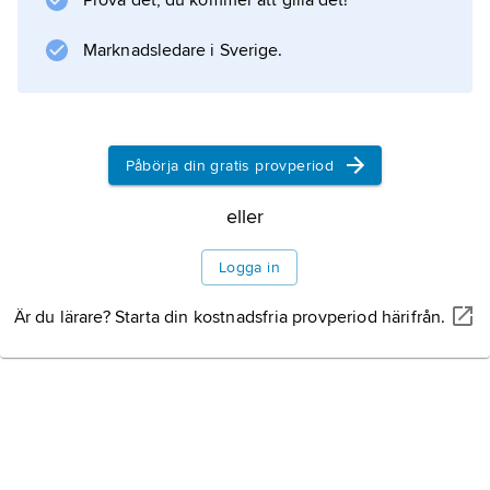
Prova det, du kommer att gilla det!
Marknadsledare i Sverige.
Påbörja din gratis provperiod
eller
Logga in
Är du lärare? Starta din kostnadsfria provperiod härifrån.