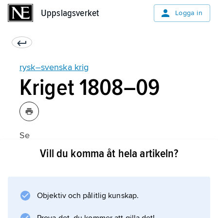
Uppslagsverket
Uppslagsverket
Logga in
rysk–svenska krig
Kriget 1808–09
Se
finska kriget
Vill du komma åt hela artikeln?
.
Objektiv och pålitlig kunskap.
Information om artikeln