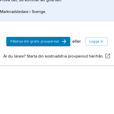
Prova det, du kommer att gilla det!
Marknadsledare i Sverige.
eller
Påbörja din gratis provperiod
Logga in
Är du lärare? Starta din kostnadsfria provperiod härifrån.