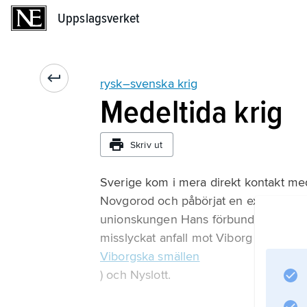
Uppslagsverket
Uppslagsverket
rysk–svenska krig
Medeltida krig
Skriv ut
Sverige kom i mera direkt kontakt med
Novgorod och påbörjat en expansionsp
unionskungen Hans förbund med Ryssla
misslyckat anfall mot Viborg (se
Viborgska smällen
) och Nyslott.