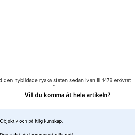
 den nybildade ryska staten sedan Ivan III 1478 erövrat
olitik mot Östersjön. År 1493 slöt den nordiske
Vill du komma åt hela artikeln?
nd mot Sten Sture d.ä., och 1495 riktade ryssarna ett
Objektiv och pålitlig kunskap.