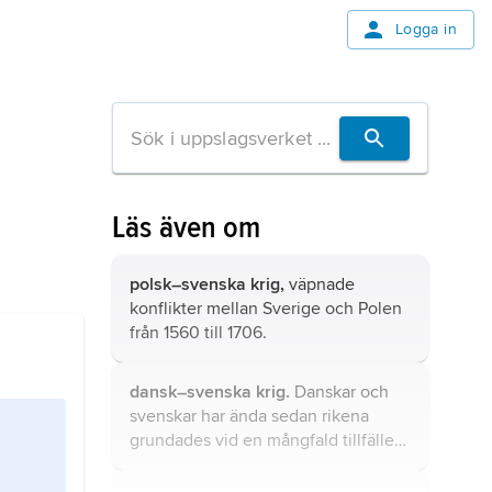
Logga in
Läs även om
polsk–svenska krig,
väpnade
konflikter mellan Sverige och Polen
från 1560 till 1706.
dansk–svenska krig.
Danskar och
svenskar har ända sedan rikena
grundades vid en mångfald tillfällen
varit invecklade i strider mot
varandra, t.ex. i slaget vid Helgeå