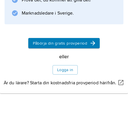
Prova det, du kommer att gilla det!
säkerhetsskydd
.
Marknadsledare i Sverige.
Information om artikeln
Påbörja din gratis provperiod
eller
Logga in
Är du lärare? Starta din kostnadsfria provperiod härifrån.