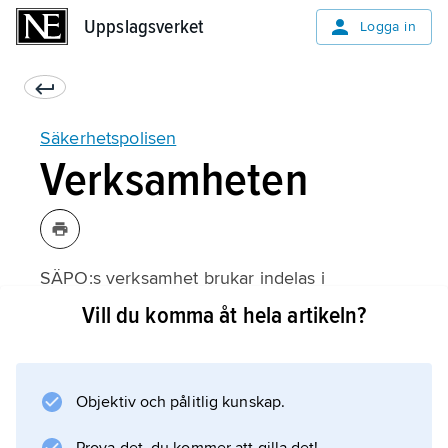
Uppslagsverket
Uppslagsverket
Logga in
Säkerhetspolisen
Verksamheten
SÄPO:s verksamhet brukar indelas i
kontraspionage
Vill du komma åt hela artikeln?
,
författningsskydd
,
Objektiv och pålitlig kunskap.
kontraterrorism
och