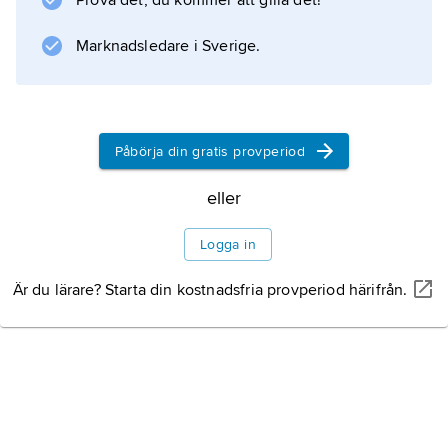
Prova det, du kommer att gilla det!
och hobby finns föreskrifter med
bestämmelser för hållande av
Marknadsledare i Sverige.
Information om artikeln
Påbörja din gratis provperiod
eller
Logga in
Är du lärare? Starta din kostnadsfria provperiod härifrån.