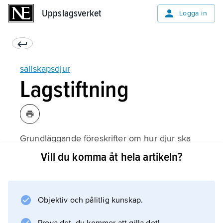
Uppslagsverket
Uppslagsverket
Logga in
sällskapsdjur
Lagstiftning
Grundläggande föreskrifter om hur djur ska
hållas och skötas i Sverige ges i
Vill du komma åt hela artikeln?
djurskyddslagstiftningen. Det finns därtill
bestämmelser om import och handel med
sällskapsdjur. Vildfångade fiskarter som inte är
Objektiv och pålitlig kunskap.
artskyddade får fortfarande importeras till
Sverige. För djur som används för sällskap