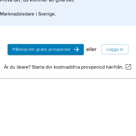
Prova det, du kommer att gilla det!
Marknadsledare i Sverige.
eller
Påbörja din gratis provperiod
Logga in
Är du lärare? Starta din kostnadsfria provperiod härifrån.