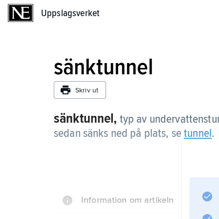
Uppslagsverket
Uppslagsverket
sänktunnel
Skriv ut
sänktunnel,
typ av undervattenstun
sedan sänks ned på plats, se
tunnel
.
Information om artikeln