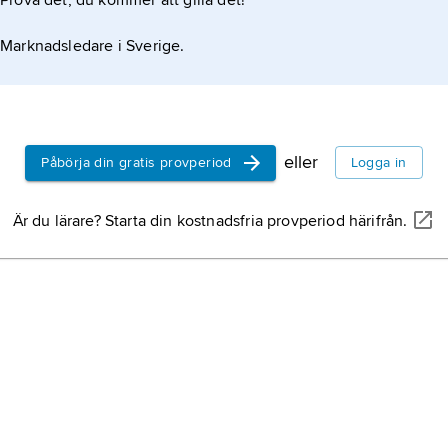
Prova det, du kommer att gilla det!
Marknadsledare i Sverige.
eller
Påbörja din gratis provperiod
Logga in
Är du lärare? Starta din kostnadsfria provperiod härifrån.