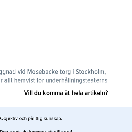
ggnad vid Mosebacke torg i Stockholm,
 allt hemvist för underhållningsteaterns
s och lustspel.
Vill du komma åt hela artikeln?
ch Frans Hodells ”Andersson, Pettersson och
 publiksuccéer. Albert Ranft var ägare 1899–1926
Objektiv och pålitlig kunskap.
Norlander.