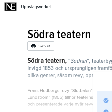
Uppslagsverket
Uppslagsverket
Södra teatern
Skriv ut
Södra teatern,
”
Södran
”,
teaterby
invigd 1853 och ursprungligen framför
olika genrer, såsom revy, operett, far
Frans Hedbergs revy ”Slutbalen” (1860) o
Lundström” (1866) tillhör teaterns största
och presenterade varje nyår revy av Emil 