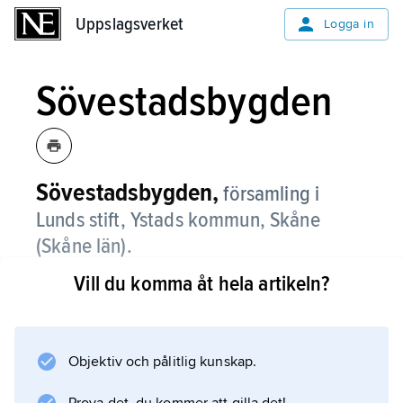
Uppslagsverket
Uppslagsverket
Logga in
Sövestadsbygden
Sövestadsbygden,
församling i
Lunds stift, Ystads kommun, Skåne
(Skåne län).
Vill du komma åt hela artikeln?
Sövestadsbygden bildades 2002 genom
sammanslagning av församlingarna
Hedeskoga, Bromma, Högestad, Sövestad
och Baldringe. För fornlämningar och kyrkor
Objektiv och pålitlig kunskap.
se