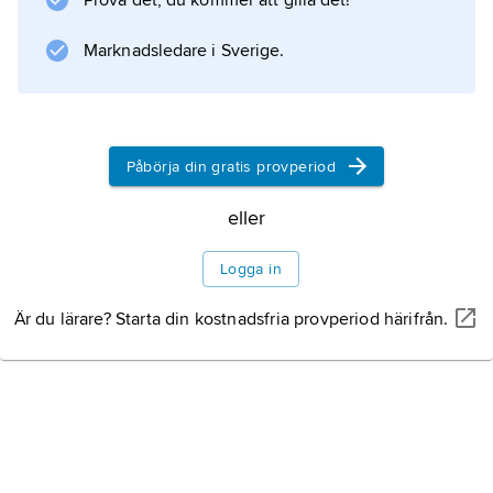
Prova det, du kommer att gilla det!
Hedeskoga
,
Marknadsledare i Sverige.
Bromma
,
Högestad
,
Påbörja din gratis provperiod
Sövestad
och
eller
Baldringe
Logga in
.
Är du lärare? Starta din kostnadsfria provperiod härifrån.
Information om artikeln