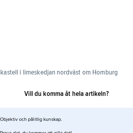
kastell i limeskedjan nordväst om Homburg
Vill du komma åt hela artikeln?
et ca 135 e.Kr. utvidgades till ett kohortkastell
rä och sten. Senare under 100-talet byggdes
ermanernas anfall på limes ca 260 e.Kr. På 1870-
Objektiv och pålitlig kunskap.
des i