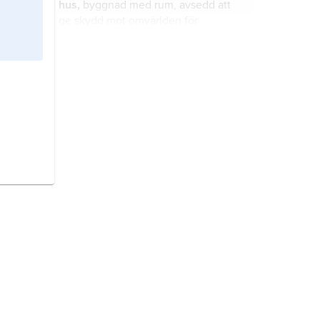
hus,
byggnad med rum, avsedd att
ge skydd mot omvärlden för
allehanda mänskliga aktiviteter.
befästningskonst,
vetenskapen om
terrängens omdaning för
stridsändamål.
guldsmedskonst,
traditionell
benämning på bearbetningen av
ädla metaller, ädelstenar, pärlor och
emalj i syfte att smycka levande
varelser, föremål och byggnader.
bro,
byggnadsverk som leder en
väg, järnväg, kanal eller
vattenledning etc. över ett hinder,
såsom korsande väg, järnväg,
vattendrag eller ravin.
judar,
ett folk med ursprung i Främre
Orienten.