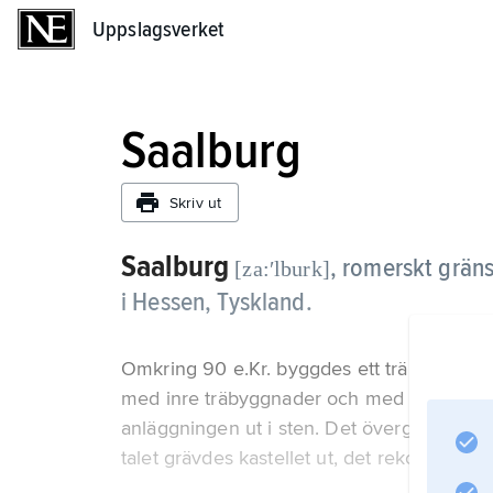
Uppslagsverket
Uppslagsverket
Saalburg
Skriv ut
Saalburg
,
romerskt gräns
[za:ʹlburk]
i Hessen, Tyskland.
Omkring 90 e.Kr. byggdes ett träkastell, vilk
med inre träbyggnader och med murar av t
anläggningen ut i sten. Det övergavs vid g
talet grävdes kastellet ut, det rekonstruera