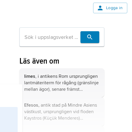
Logga in
Läs även om
limes
, i antikens Rom ursprungligen
lantmäteriterm för rågång (gränslinje
mellan ägor), senare främst
benämning på det romerska rikets
gränser.
Efesos,
antik stad på Mindre Asiens
västkust, ursprungligen vid floden
Kaystros (Küçük Menderes)
mynning, nu 10 km inåt land.