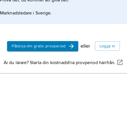
Prova det, du kommer att gilla det!
Marknadsledare i Sverige.
eller
Påbörja din gratis provperiod
Logga in
Är du lärare? Starta din kostnadsfria provperiod härifrån.