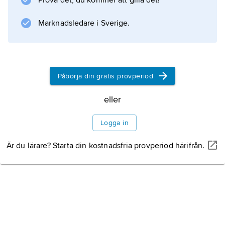
Prova det, du kommer att gilla det!
före buteljering.
Marknadsledare i Sverige.
Information om artikeln
Påbörja din gratis provperiod
eller
Logga in
Är du lärare? Starta din kostnadsfria provperiod härifrån.