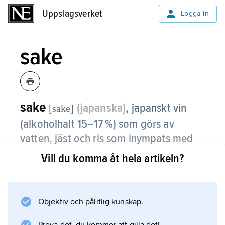
Uppslagsverket
Uppslagsverket
Logga in
sake
sake
(japanska)
,
japanskt vin
[sake]
(alkoholhalt 15–17 %) som görs av
vatten, jäst och ris som inympats med
sporer från en speciell jäst, som kan
Vill du komma åt hela artikeln?
bryta ned risets stärkelse till jäsbart
socker.
Objektiv och pålitlig kunskap.
Efter jäsningen (15–25 dagar) pressas massan,
och vätskan lagras därefter 6 månader till 1 år