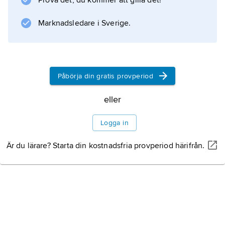
Prova det, du kommer att gilla det!
Marknadsledare i Sverige.
Information om artikeln
Påbörja din gratis provperiod
eller
Logga in
Är du lärare? Starta din kostnadsfria provperiod härifrån.