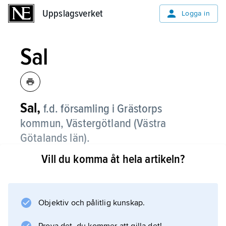
Uppslagsverket
Uppslagsverket
Logga in
Sal
Sal,
f.d. församling i Grästorps
kommun, Västergötland (Västra
Götalands län).
Vill du komma åt hela artikeln?
Sal, som sedan 2002 ingår i
Flo
församling, består helt av fullåkersbygd vid
Nossans mynning i Vänern.
Objektiv och pålitlig kunskap.