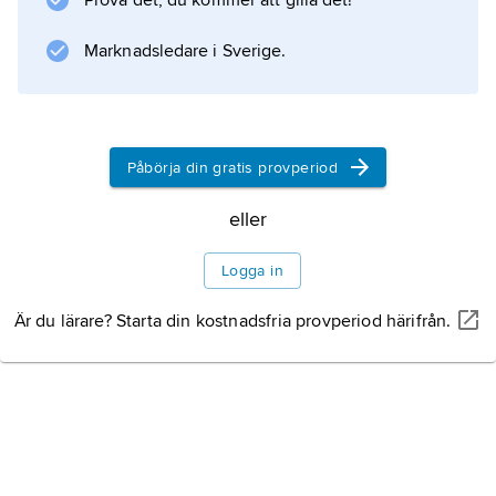
Prova det, du kommer att gilla det!
Marknadsledare i Sverige.
Påbörja din gratis provperiod
eller
Logga in
Är du lärare? Starta din kostnadsfria provperiod härifrån.