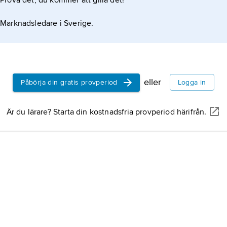
Prova det, du kommer att gilla det!
Marknadsledare i Sverige.
eller
Påbörja din gratis provperiod
Logga in
Är du lärare? Starta din kostnadsfria provperiod härifrån.