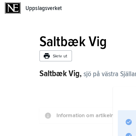
Uppslagsverket
Uppslagsverket
Saltbæk Vig
Skriv ut
Saltbæk Vig,
sjö på västra Själl
Information om artikeln