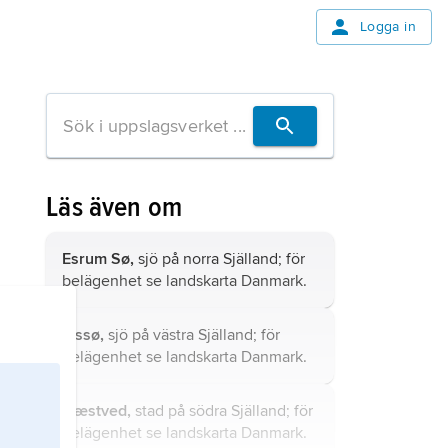
Logga in
Läs även om
Esrum Sø,
sjö på norra Själland; för
belägenhet se landskarta
Danmark
.
Tissø,
sjö på västra Själland; för
belägenhet se landskarta
Danmark
.
Næstved,
stad på södra Själland; för
belägenhet se landskarta
Danmark
.