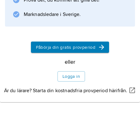
Prova det, du kommer att gilla det!
som tros ha varat under flera tusen år fram
Nomadiserande renskötsel
Marknadsledare i Sverige.
Bosättningsområden och
livnäring
Påbörja din gratis provperiod
Bostadsformer och
eller
bruksföremål
Logga in
Är du lärare? Starta din kostnadsfria provperiod härifrån.
Information om artikeln