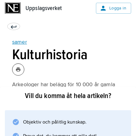
Uppslagsverket
Uppslagsverket
Logga in
samer
Kulturhistoria
Arkeologer har belägg för 10 000 år gamla
bosättningar i Norrland. Det är svårt att avgöra
Vill du komma åt hela artikeln?
vilka dessa människor var, men mycket talar
för att de var samernas förfäder. I nordsvenska
inlandet, inom samernas nuvarande område,
Objektiv och pålitlig kunskap.
har man hittat lämningar av en
skifferkultur