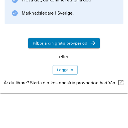
Prova det, du kommer att gilla det!
Marknadsledare i Sverige.
Information om artikeln
Påbörja din gratis provperiod
eller
Logga in
Är du lärare? Starta din kostnadsfria provperiod härifrån.