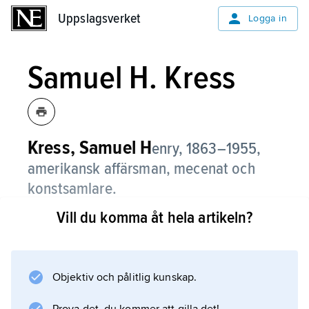
Uppslagsverket
Uppslagsverket
Logga in
Samuel H. Kress
Kress, Samuel H
enry, 1863–1955,
amerikansk affärsman, mecenat och
konstsamlare.
Vill du komma åt hela artikeln?
Samuel H. Kress donerade 1939 merparten av
sina stora samlingar till National Gallery of Art
i Washington. Den 1941 grundade stiftelse
som bär hans namn ger betydande summor
Objektiv och pålitlig kunskap.
för inköp av konst till museer i USA.