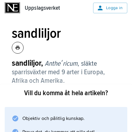
Uppslagsverket
Uppslagsverket
Logga in
sandliljor
sandliljor,
Antheʹricum
,
släkte
sparrisväxter med 9 arter i Europa,
Afrika och Amerika.
Vill du komma åt hela artikeln?
De är fleråriga, kala örter med kort jordstam
och gräslika, rosettställda blad vid marken. De
vita eller gula, stjärnlika blommorna sitter i
enkla eller greniga klasar. Några arter odlas
Objektiv och pålitlig kunskap.
som prydnadsväxter.