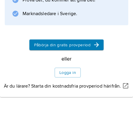
Prova det, du kommer att gilla det!
Marknadsledare i Sverige.
Information om artikeln
Påbörja din gratis provperiod
eller
Logga in
Är du lärare? Starta din kostnadsfria provperiod härifrån.