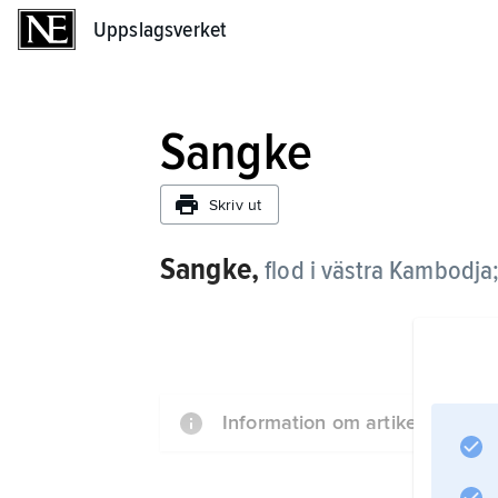
Uppslagsverket
Uppslagsverket
Sangke
Skriv ut
Sangke,
flod i västra Kambodja
Information om artikeln