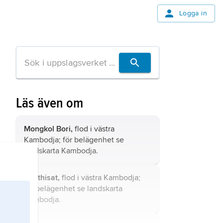
Logga in
Läs även om
Mongkol Bori,
flod i västra
Kambodja; för belägenhet se
landskarta
Kambodja
.
Pouthisat,
flod i västra Kambodja;
för belägenhet se landskarta
Kambodja
.