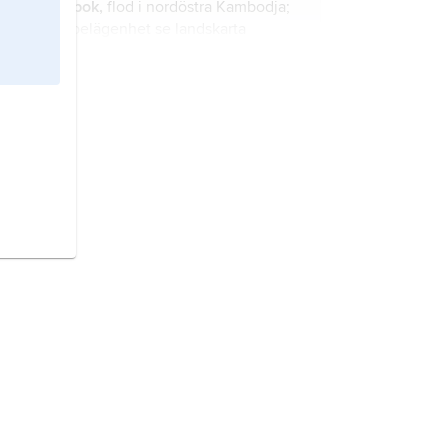
Srepok,
flod i nordöstra Kambodja;
för belägenhet se landskarta
Kambodja
.
Staung,
flod i mellersta Kambodja;
för belägenhet se landskarta
Kambodja
.
Chhlong,
flod i östra Kambodja; för
belägenhet se landskarta
Kambodja
.
Porung,
flod i mellersta Kambodja;
för belägenhet se landskarta
Kambodja
.
Sreng,
flod i nordvästra Kambodja;
för belägenhet se landskarta
Kambodja
.