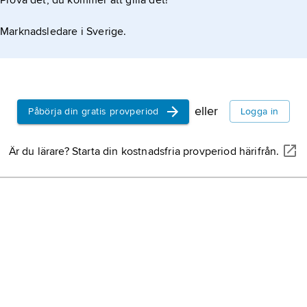
Prova det, du kommer att gilla det!
Marknadsledare i Sverige.
eller
Påbörja din gratis provperiod
Logga in
Är du lärare? Starta din kostnadsfria provperiod härifrån.