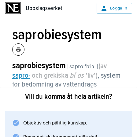
Uppslagsverket
Uppslagsverket
Logga in
saprobiesystem
saprobiesystem
(av
[sapro:ʹbiə-]
sapro
-
och grekiska
biʹos
’liv’)
,
system
för bedömning av vattendrags
föroreningsgrad.
Vill du komma åt hela artikeln?
Systemets indelning grundas på
vattenorganismers olika känslighet för
organiska föroreningar och därav orsakade
Objektiv och pålitlig kunskap.
miljöförändringar, t.ex. syrebrist.