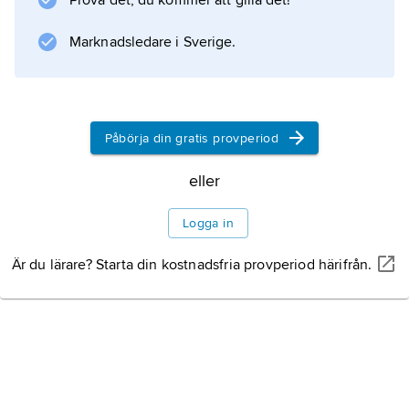
Prova det, du kommer att gilla det!
Marknadsledare i Sverige.
Information om artikeln
Påbörja din gratis provperiod
eller
Logga in
Är du lärare? Starta din kostnadsfria provperiod härifrån.