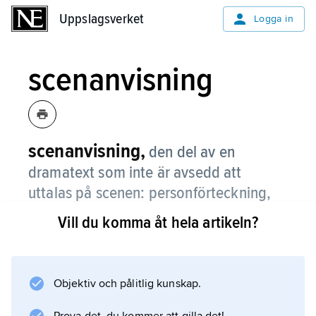
Uppslagsverket
Uppslagsverket
Logga in
scenanvisning
scenanvisning,
den del av en
dramatext som inte är avsedd att
uttalas på scenen: personförteckning,
beskrivning av scenografi, kostym,
Vill du komma åt hela artikeln?
rörelser, upplysningar om
karaktärsegenskaper m.m.
Objektiv och pålitlig kunskap.
Scenanvisningar är väsentliga för läsningen av
ett drama, men de spelar en underordnad roll