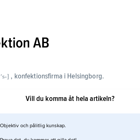
ktion AB
, konfektionsfirma i Helsingborg.
:ʹs-]
verige som sydde herrkläder (kostymer, rockar o.d.)
Vill du komma åt hela artikeln?
na av
Objektiv och pålitlig kunskap.