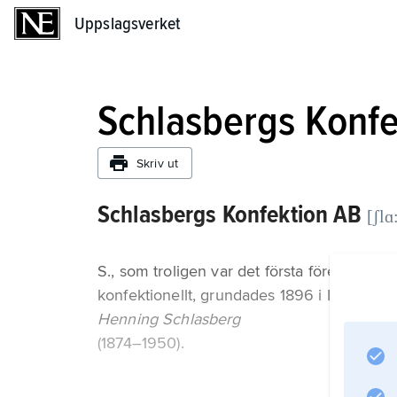
Uppslagsverket
Uppslagsverket
Schlasbergs Konfe
Skriv ut
Schlasbergs Konfektion AB
[ʃlɑ
S., som troligen var det första företag i S
konfektionellt, grundades 1896 i Landskro
Henning Schlasberg
(1874–1950).