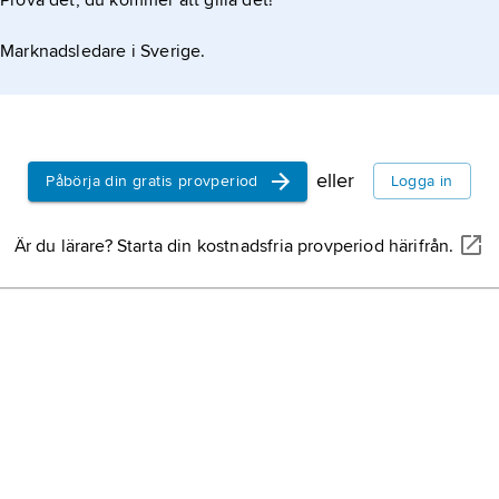
Prova det, du kommer att gilla det!
Marknadsledare i Sverige.
eller
Påbörja din gratis provperiod
Logga in
Är du lärare? Starta din kostnadsfria provperiod härifrån.