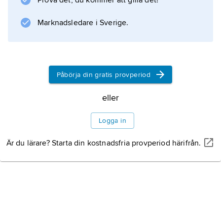
Prova det, du kommer att gilla det!
Marknadsledare i Sverige.
Information om artikeln
Påbörja din gratis provperiod
eller
Logga in
Är du lärare? Starta din kostnadsfria provperiod härifrån.