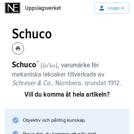
Uppslagsverket
Uppslagsverket
Logga in
Schuco
®
Schuco
,
varumärke för
[ʃuʹko]
mekaniska leksaker tillverkade av
Schreyer & Co.
, Nürnberg, grundat 1912.
Vill du komma åt hela artikeln?
De mest kända produkterna var de s.k.
dansfigurerna och från mitten av 1930-talet
fjäderverksdrivna fordon. År 1976 såldes
företaget till den brittiska koncernen DCM och
Objektiv och pålitlig kunskap.
därefter till tyska Gama-Mangold.