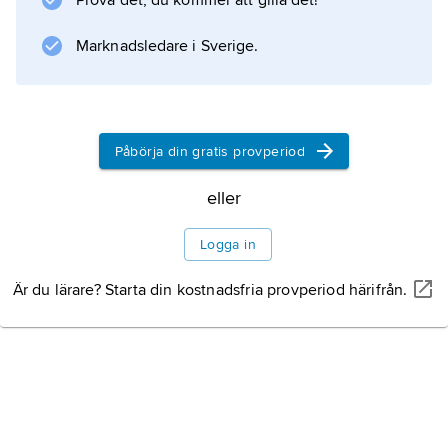
Prova det, du kommer att gilla det!
Information om artikeln
Marknadsledare i Sverige.
Påbörja din gratis provperiod
eller
Logga in
Är du lärare? Starta din kostnadsfria provperiod härifrån.