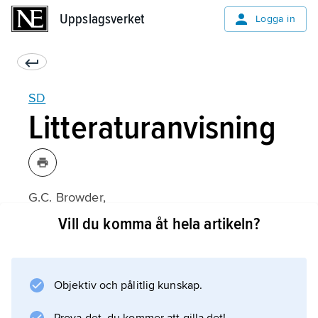
Uppslagsverket
Uppslagsverket
Logga in
SD
Litteraturanvisning
G.C. Browder,
Foundations of the Nazi Police State: The
Vill du komma åt hela artikeln?
Formation of SiPo and SD
(1990).
Objektiv och pålitlig kunskap.