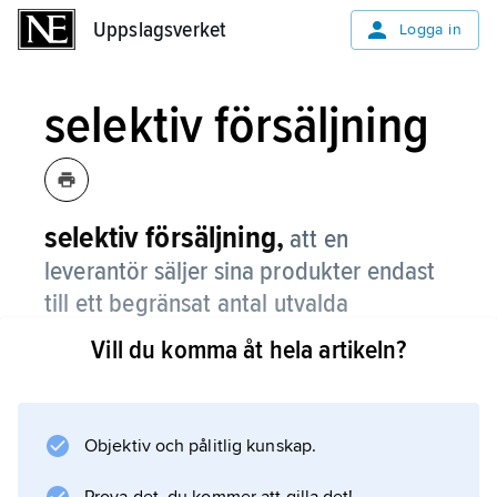
Uppslagsverket
Uppslagsverket
Logga in
selektiv försäljning
selektiv försäljning,
att en
leverantör säljer sina produkter endast
till ett begränsat antal utvalda
återförsäljare som uppfyller vissa
Vill du komma åt hela artikeln?
kriterier i fråga om t.ex. butiksläge eller
servicenivå.
Objektiv och pålitlig kunskap.
Selektiv försäljning används främst i fråga om
modevaror, kosmetik och andra mer exklusiva