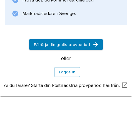
Prova det, du kommer att gilla det!
märkesvaror och är i regel konkurrensrättsligt
tillåten.
Marknadsledare i Sverige.
Information om artikeln
Påbörja din gratis provperiod
eller
Logga in
Är du lärare? Starta din kostnadsfria provperiod härifrån.