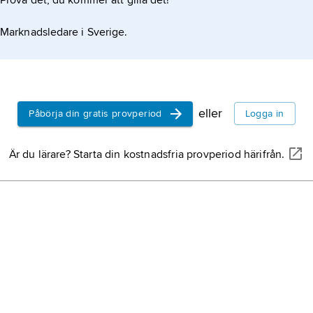
Prova det, du kommer att gilla det!
Marknadsledare i Sverige.
eller
Påbörja din gratis provperiod
Logga in
Är du lärare? Starta din kostnadsfria provperiod härifrån.