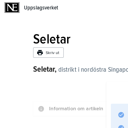
Uppslagsverket
Uppslagsverket
Seletar
Skriv ut
Seletar,
distrikt i nordöstra Singap
Information om artikeln