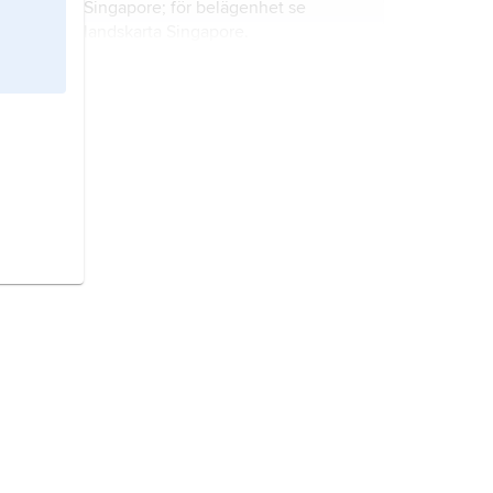
Singapore; för belägenhet se
landskarta
Singapore
.
Bedok,
distrikt i östra Singapore; för
belägenhet se landskarta
Singapore
.
Tuas,
distrikt i sydvästra Singapore;
för belägenhet se landskarta
Singapore
.
Serangoon,
distrikt i östra
Singapore; för belägenhet se
landskarta
Singapore
.
Siglap,
distrikt i södra Singapore; för
belägenhet se landskarta
Singapore
.
Sembawang,
distrikt i norra