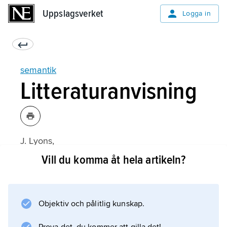
Uppslagsverket
Uppslagsverket
Logga in
semantik
Litteraturanvisning
J. Lyons,
Semantics
Vill du komma åt hela artikeln?
1–2 (1977);
Objektiv och pålitlig kunskap.
Information om artikeln