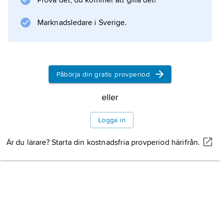
Prova det, du kommer att gilla det!
Marknadsledare i Sverige.
Påbörja din gratis provperiod
eller
Logga in
Är du lärare? Starta din kostnadsfria provperiod härifrån.