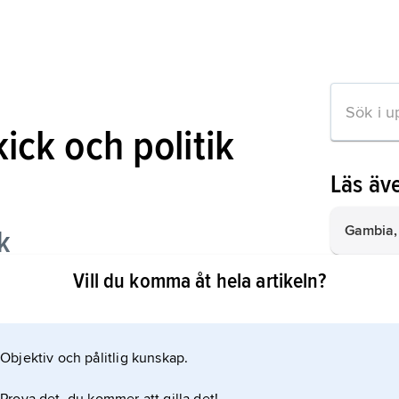
ick och politik
Läs äv
Gambia,
k
Vill du komma åt hela artikeln?
Tchad
, s
Burkina 
stat i Väs
Objektiv och pålitlig kunskap.
ion om artikeln
Togo
, st