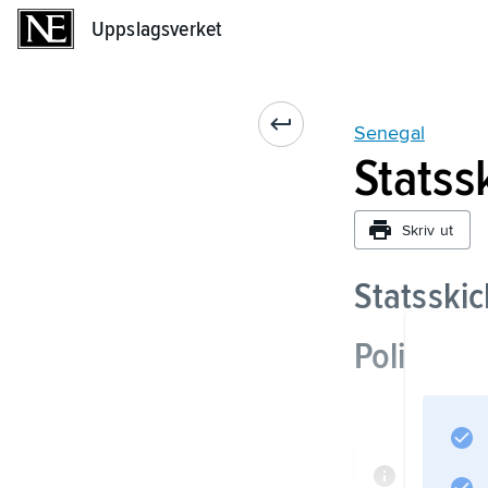
Uppslagsverket
Uppslagsverket
Senegal
Statssk
Skriv ut
Statsskic
Politik
Informat