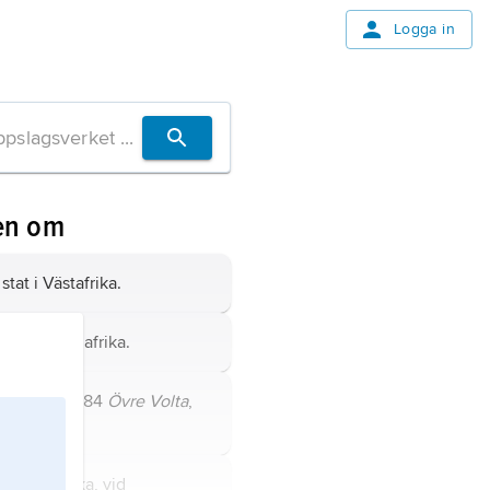
Logga in
en om
stat i Västafrika.
tat i Centralafrika.
Faso,
till 1984
Övre Volta
,
tafrika.
at i Västafrika, vid