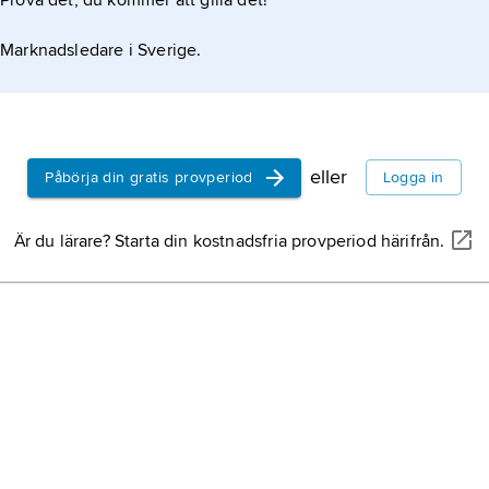
Prova det, du kommer att gilla det!
Guineab
Marknadsledare i Sverige.
Seychel
oceanen
Guyana
eller
Påbörja din gratis provperiod
Logga in
Djibouti,
Är du lärare? Starta din kostnadsfria provperiod härifrån.
horn, öst
Mali,
stat
Gabon
, 
Centralaf