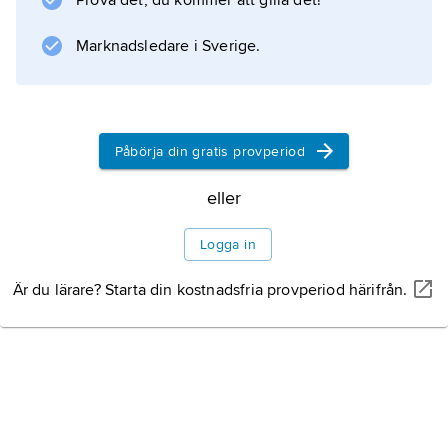
Prova det, du kommer att gilla det!
Sensor är även en annan benämning på
Marknadsledare i Sverige.
givare
och inkluderar då även signalbehandling;
ibland används termen enbart för den primära
omvandlaren. Se även
Påbörja din gratis provperiod
biosensor
eller
.
Logga in
Är du lärare? Starta din kostnadsfria provperiod härifrån.
Information om artikeln