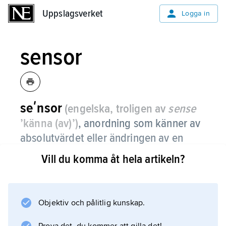
Uppslagsverket
Uppslagsverket
Logga in
sensor
seʹnsor
(engelska, troligen av
sense
’känna (av)’)
,
anordning som känner av
absolutvärdet eller ändringen av en
fysikalisk storhet som tryck, temperatur,
Vill du komma åt hela artikeln?
flödeshastighet eller pH-värde eller
intensiteten för ljus, ljud eller
radiovågor och omvandlar
Objektiv och pålitlig kunskap.
informationen till en form som lämpar
sig för ett datainsamlande system.