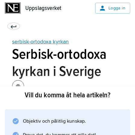
Uppslagsverket
Uppslagsverket
Logga in
serbisk-ortodoxa kyrkan
Serbisk-ortodoxa
kyrkan i Sverige
Vill du komma åt hela artikeln?
är underställd Belgrads patriarkat. Genom
invandringen från 1960-talet och efter krigen i
f.d. Jugoslavien har många jugoslaver kommit
Objektiv och pålitlig kunskap.
till Sverige, varav en betydande grupp
ortodoxa serber. I början av 1990-talet