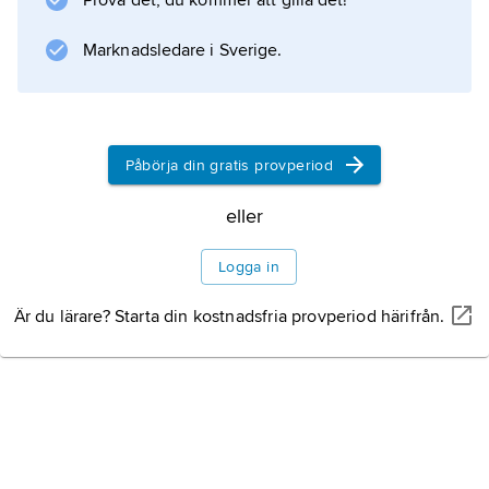
Prova det, du kommer att gilla det!
inrättades ett serbiskt biskopssäte i
Marknadsledare i Sverige.
Stockholm. Serbisk-ortodoxa kyrkan i Sverige
har flera svenskspråkiga församlingar. Kyrkan
räknar (2010) över 26 000
Påbörja din gratis provperiod
eller
Information om artikeln
Logga in
Är du lärare? Starta din kostnadsfria provperiod härifrån.