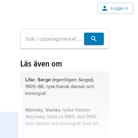
Logga in
Läs även om
Lifar
,
Serge
(egentligen
Sergej
),
1905–86, rysk-fransk dansör och
koreograf.
Nijinsky
,
Vaslav,
ryska
Vatslav
Nizjinskij
, född ca 1889, död 1950,
rysk dansör och koreograf, bror till
Bronislava Nijinska.