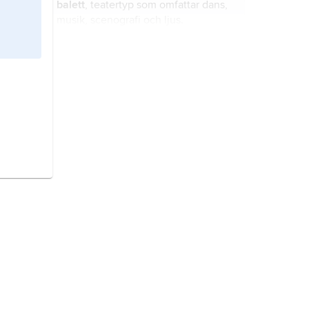
balett
, teatertyp som omfattar dans,
musik, scenografi och ljus.
Prokofjev
,
Sergej,
född 11 april (23
april enligt nya stilen) 1891, död 5
mars (nya stilen) 1953, rysk
tonsättare.
Ryssland,
Ryska federationen
, stat i
norra Europa och Asien.
Ukraina
, stat i östra Europa.
Belarus,
Vitryssland
, stat i östra
Europa.
Estland,
stat vid Östersjön.
Georgien
, stat i västra Kaukasien,