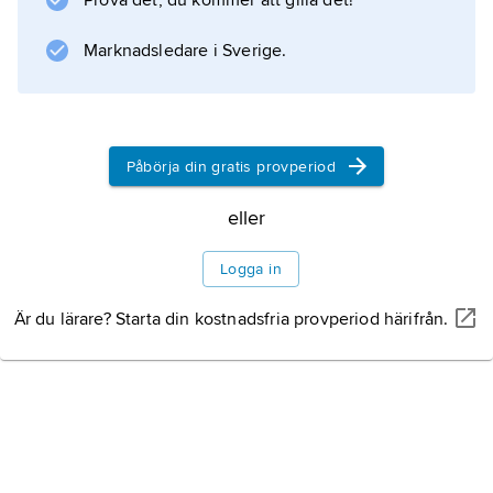
Prova det, du kommer att gilla det!
Marknadsledare i Sverige.
Påbörja din gratis provperiod
eller
Logga in
Är du lärare? Starta din kostnadsfria provperiod härifrån.