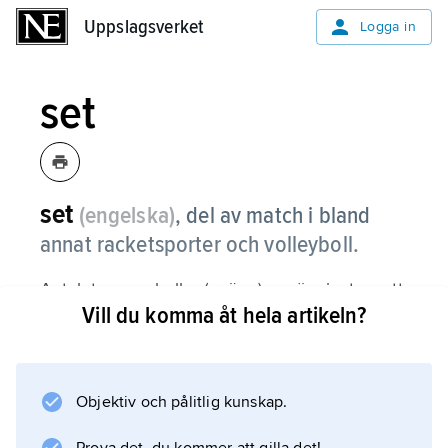
Uppslagsverket
Uppslagsverket
Logga in
set
set
(engelska)
,
del av match i bland
annat racketsporter och volleyboll.
Antalet vunna bollar (poäng) avgör vinst av ett
Vill du komma åt hela artikeln?
set och antalet vunna set vinst av en match.
Objektiv och pålitlig kunskap.
Information om artikeln