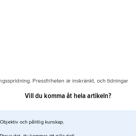
ngsspridning. Pressfriheten är inskränkt, och tidningar
n. Dominerande dagstidning är regeringsägda Daily Mail
Vill du komma åt hela artikeln?
Objektiv och pålitlig kunskap.