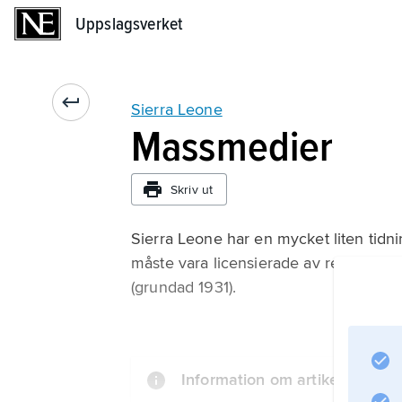
Uppslagsverket
Uppslagsverket
Sierra Leone
Massmedier
Skriv ut
Sierra Leone har en mycket liten tidni
måste vara licensierade av regeringe
(grundad 1931).
Information om artikeln