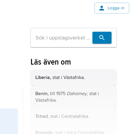
Logga in
Läs även om
Liberia,
stat i Västafrika.
Benin,
till 1975
Dahomey
, stat i
Västafrika.
Tchad
, stat i Centralafrika.
Rwanda,
stat i östra Centralafrika.