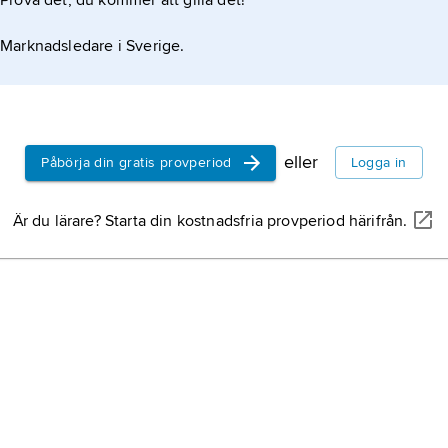
Prova det, du kommer att gilla det!
Marknadsledare i Sverige.
eller
Påbörja din gratis provperiod
Logga in
Är du lärare? Starta din kostnadsfria provperiod härifrån.