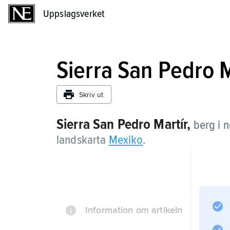
Uppslagsverket
Uppslagsverket
Sierra San Pedro M
Skriv ut
Sierra San Pedro Martír,
berg i n
landskarta
Mexiko
.
Information om artikeln