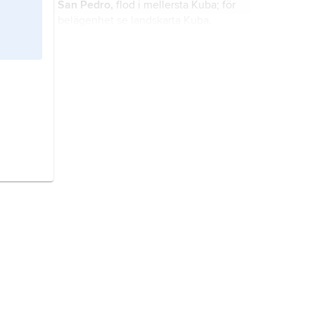
San Pedro,
flod i mellersta Kuba; för
belägenhet se landskarta
Kuba
.
San Pedro,
stad på ön Ambergris i
nordöstra Belize; för belägenhet se
landskarta
Belize
.
Sierra de Juárez,
berg i nordvästra
Mexiko; för belägenhet se landskarta
Mexiko
.
Sierra Madre Occidental,
berg i
nordvästra Mexiko; för belägenhet
se landskarta
Mexiko
.
Sierra Neovolcanica,
berg i
sydvästra Mexiko; för belägenhet se
landskarta
Mexiko
.