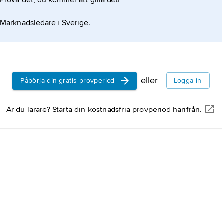
Prova det, du kommer att gilla det!
Marknadsledare i Sverige.
eller
Påbörja din gratis provperiod
Logga in
Är du lärare? Starta din kostnadsfria provperiod härifrån.