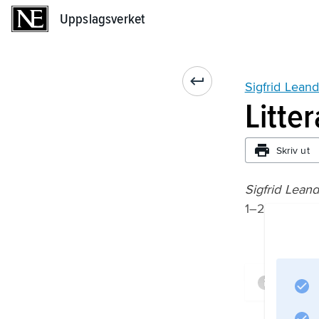
Uppslagsverket
Uppslagsverket
Sigfrid Lean
Litte
Skriv ut
Sigfrid Leand
1–2, utgiven
Infor