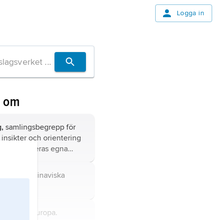
Logga in
n om
g,
samlingsbegrepp för
insikter och orientering
 utanför deras egna
er och yrkeskunskaper.
at på Skandinaviska
ra Europa.
tat i Nordeuropa.