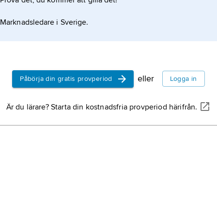
Prova det, du kommer att gilla det!
Tyskland,
r
Marknadsledare i Sverige.
Mellaneuro
eller
Påbörja din gratis provperiod
Logga in
Är du lärare? Starta din kostnadsfria provperiod härifrån.