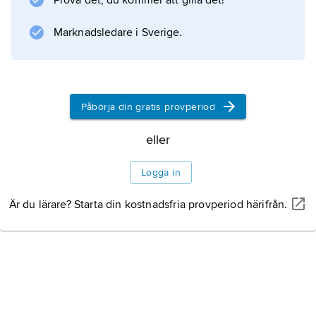
korstecken).
Prova det, du kommer att gilla det!
Signerier utgjorde en stor del av den
Marknadsledare i Sverige.
traditionella folkliga sjukdomsboten.
Påbörja din gratis provperiod
Information om artikeln
eller
Logga in
Är du lärare? Starta din kostnadsfria provperiod härifrån.