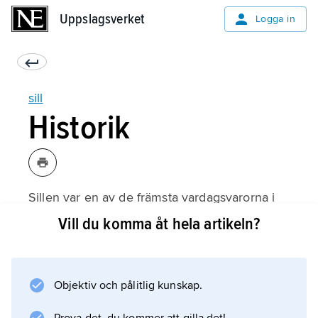
Uppslagsverket
Uppslagsverket
Logga in
sill
Historik
Sillen var en av de främsta vardagsvarorna i
Europas medeltida handel. På nutida svenskt
Vill du komma åt hela artikeln?
område har tre perioder av särskilt intensivt
sillfiske förekommit. Under tidig medeltid
växte ett omfattande fiske fram vid
Objektiv och pålitlig kunskap.
skånemarknaderna vid Skanör och Falsterbo.
Här samlades utländska köpmän och fiskare i