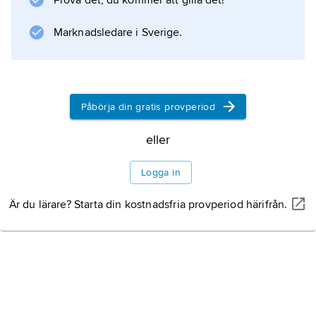
Prova det, du kommer att gilla det!
stort antal under säsongen från augusti
Marknadsledare i Sverige.
Information om artikeln
Påbörja din gratis provperiod
eller
Logga in
Är du lärare? Starta din kostnadsfria provperiod härifrån.