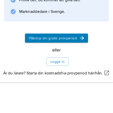
Prova det, du kommer att gilla det!
Marknadsledare i Sverige.
Påbörja din gratis provperiod
eller
Logga in
Är du lärare? Starta din kostnadsfria provperiod härifrån.