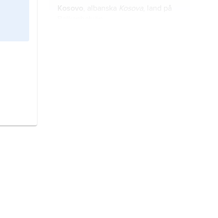
Kosovo
, albanska
Kosova
, land på
Balkanhalvön.
Papua Nya Guinea
, stat i västra
Stilla havet.
Östtimor,
stat i Sydöstasien.