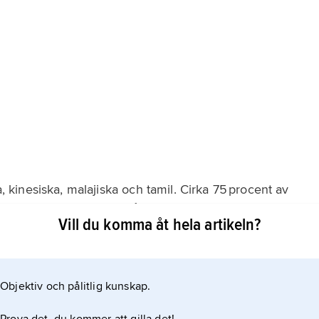
a, kinesiska, malajiska och tamil. Cirka 75 procent av
mindialekt) som modersmål, 15 procent malajiska och 7
Vill du komma åt hela artikeln?
gelska är administrativt språk och skolspråk.
Objektiv och pålitlig kunskap.