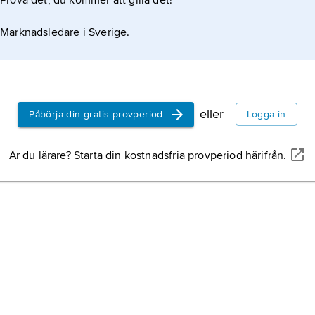
Prova det, du kommer att gilla det!
Marknadsledare i Sverige.
eller
Påbörja din gratis provperiod
Logga in
Är du lärare? Starta din kostnadsfria provperiod härifrån.