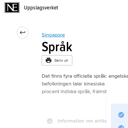
Uppslagsverket
Uppslagsverket
Singapore
Språk
Skriv ut
Det finns fyra officiella språk: engelsk
befolkningen talar kinesiska (främst 
procent indiska språk, främst tamil. En
Information om artikeln