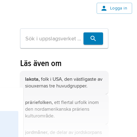
Logga in
Läs även om
lakota,
folk i USA, den västligaste av
siouxernas tre huvudgrupper.
präriefolken,
ett flertal urfolk inom
den nordamerikanska präriens
kulturområde.
jordmåner,
de delar av jordskorpans