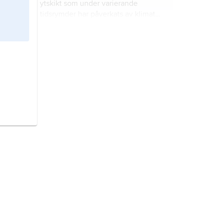
ytskikt som under varierande
tidsrymder har påverkats av klimat
och organismer.
hinduismens mytologi
i dess
”klassiska” utformning presenteras
främst i de två stora indiska eposen
Mahabharata och Ramayana samt i
puranatexterna.
bildning
är ett centralt begrepp i
debatter om skola och universitet.
Amerikas urbefolkning,
sammanfattande benämning på
Amerikas språkligt och kulturellt
åtskilda urfolk.
Ekelund, Vilhelm,
född 14 oktober
1880, död 3 september 1949,
författare.