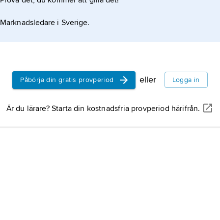
Prova det, du kommer att gilla det!
Marknadsledare i Sverige.
apa och oglala). Dessa namn har i allt högre
eller
Påbörja din gratis provperiod
Logga in
Är du lärare? Starta din kostnadsfria provperiod härifrån.