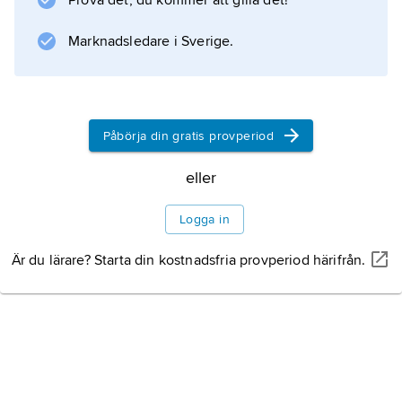
Prova det, du kommer att gilla det!
anemoner
.
Marknadsledare i Sverige.
Information om artikeln
Påbörja din gratis provperiod
eller
Logga in
Är du lärare? Starta din kostnadsfria provperiod härifrån.