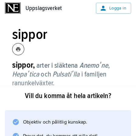
Uppslagsverket
Uppslagsverket
Logga in
sippor
sippor,
arter i släktena
Anemoʹne
,
Hepaʹtica
och
Pulsatiʹlla
i familjen
ranunkelväxter.
Vill du komma åt hela artikeln?
De är fleråriga örter med jordstam och flikiga
blad. De enkelt byggda blommorna, som
oftast sitter en och en i stjälktoppen, är vita,
blå eller röda. Många arter är värdefulla
Objektiv och pålitlig kunskap.
prydnadsväxter. Jämför