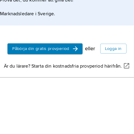
Prova det, du kommer att gilla det!
Marknadsledare i Sverige.
eller
Påbörja din gratis provperiod
Logga in
Är du lärare? Starta din kostnadsfria provperiod härifrån.