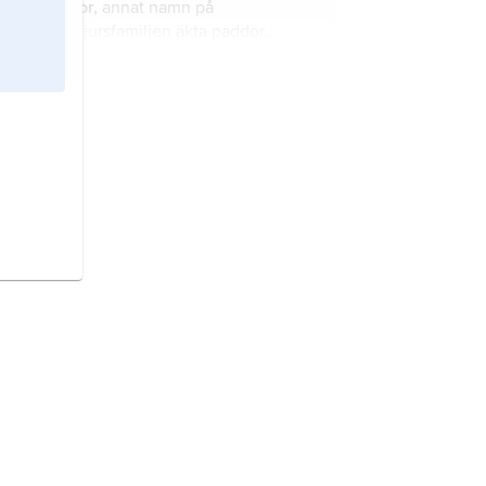
paddor,
annat namn på
samt i delar av Asien.
groddjursfamiljen
äkta paddor
.
vattenödlor,
missvisande namn på
groddjursfamiljen
vattensalamandrar
och på groddjurssläktet
vattensalamandrar
.
Salamandridae,
det vetenskapliga
namnet på groddjursfamiljen
vattensalamandrar.
Cryptobranchidae,
det
vetenskapliga namnet på
groddjursfamiljen jättesalamandrar.
Leptodactylidae,
det vetenskapliga
namnet på groddjursfamiljen
tandpaddor.