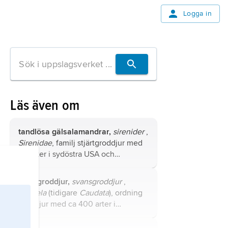
Logga in
Läs även om
tandlösa gälsalamandrar,
sirenider
,
Sirenidae
, familj stjärtgroddjur med
tre arter i sydöstra USA och
nordöstra Mexiko.
stjärtgroddjur,
svansgroddjur
,
Urodela
(tidigare
Caudata
), ordning
groddjur med ca 400 arter i
Nordamerika till centrala
Sydamerika, i Europa, i norra Afrika