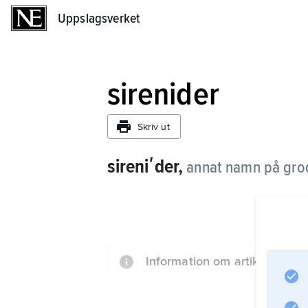
Uppslagsverket
Uppslagsverket
sirenider
Skriv ut
sireniʹder,
annat namn på gro
Information om artikeln