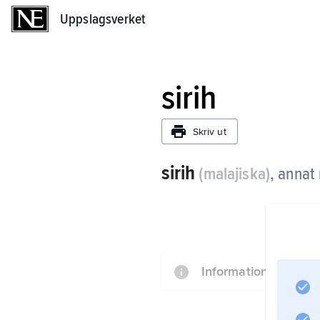
Uppslagsverket
Uppslagsverket
sirih
Skriv ut
sirih
(malajiska)
, annat
Information om artik