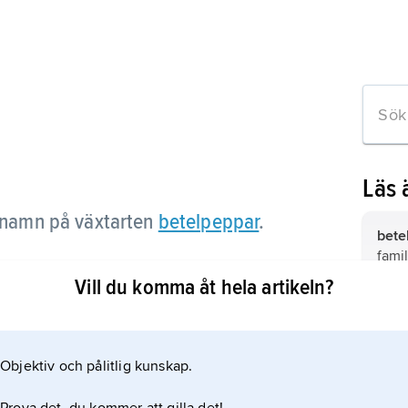
Läs 
 namn på växtarten
betelpeppar
.
bete
fami
Vill du komma åt hela artikeln?
khat
eln
vass
Objektiv och pålitlig kunskap.
blad