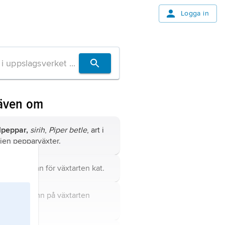
Logga in
även om
lpeppar,
sirih
,
Piper betle
, art i
ljen pepparväxter.
,
annat namn för växtarten
kat
.
,
annat namn på växtarten
vass
.