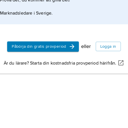
Prova det, du kommer att gilla det!
limo
citro
Marknadsledare i Sverige.
terp
växt
eller
Påbörja din gratis provperiod
Logga in
kara
cara
Är du lärare? Starta din kostnadsfria provperiod härifrån.
vårk
växt
prak
växt
åkerk
klätt