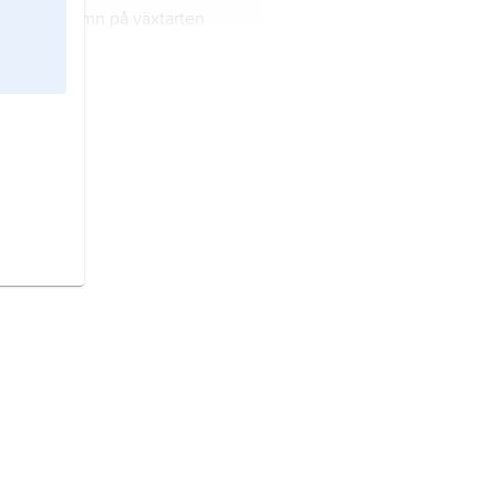
n
, annat namn på växtarten
n
.
entinträd,
annat namn på
arten
terebint
.
mbol
, annat namn på växtarten
mbola
.
rage,
annat namn på
arterna
gemsrot
.
tnässla,
annat namn på
arten
palettblad
.
lätt,
annat namn på växtarten
.