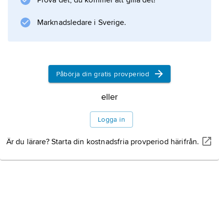
Prova det, du kommer att gilla det!
Marknadsledare i Sverige.
Påbörja din gratis provperiod
eller
Logga in
Är du lärare? Starta din kostnadsfria provperiod härifrån.