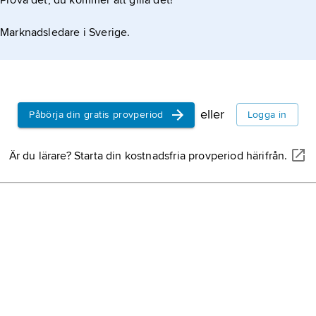
Prova det, du kommer att gilla det!
Marknadsledare i Sverige.
eller
Påbörja din gratis provperiod
Logga in
Är du lärare? Starta din kostnadsfria provperiod härifrån.