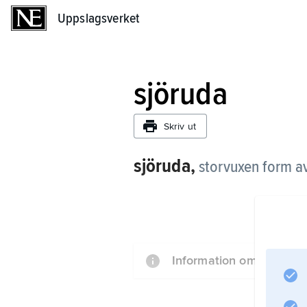
Uppslagsverket
Uppslagsverket
sjöruda
Skriv ut
sjöruda,
storvuxen form a
Information om artikeln