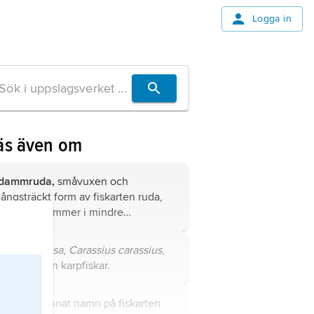
Logga in
äs även om
dammruda,
småvuxen och
långsträckt form av fiskarten ruda,
som förekommer i mindre
vattensamlingar med dåliga
tillväxtbetingelser.
ruda,
karussa
,
Carassius carassius
,
art i familjen karpfiskar.
karussa
, annat namn på fiskarten