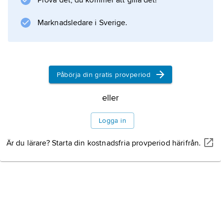
Prova det, du kommer att gilla det!
Marknadsledare i Sverige.
Information om artikeln
Påbörja din gratis provperiod
eller
Logga in
Är du lärare? Starta din kostnadsfria provperiod härifrån.