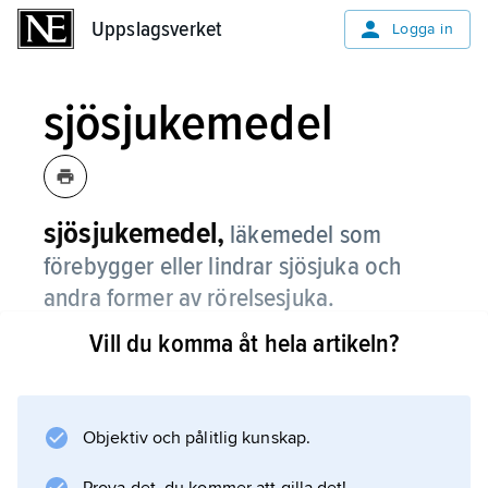
Uppslagsverket
Uppslagsverket
Logga in
sjösjukemedel
sjösjukemedel,
läkemedel som
förebygger eller lindrar sjösjuka och
andra former av rörelsesjuka.
Vill du komma åt hela artikeln?
Flera antihistaminer har sådan verkan.
Alternativt används skopolamin som tillförs i
form av plåster. Samtliga medel har dåsighet
som biverkan.
Objektiv och pålitlig kunskap.