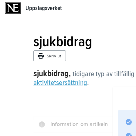
Uppslagsverket
Uppslagsverket
sjukbidrag
Skriv ut
sjukbidrag,
tidigare typ av tillfäll
aktivitetsersättning
.
Information om artikeln