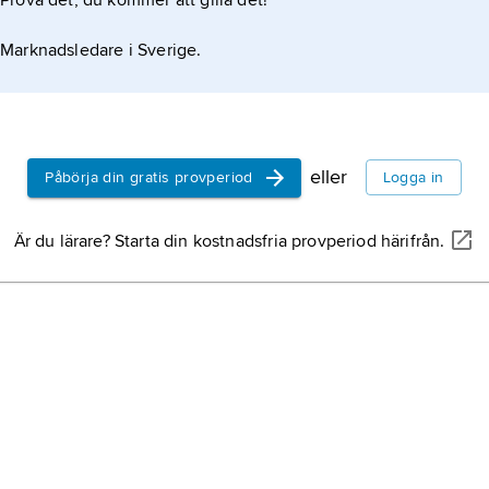
Prova det, du kommer att gilla det!
Marknadsledare i Sverige.
eller
Påbörja din gratis provperiod
Logga in
Är du lärare? Starta din kostnadsfria provperiod härifrån.