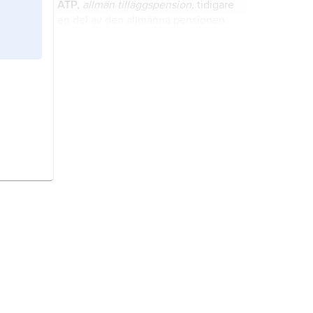
ATP,
allmän tilläggspension,
tidigare
en del av den allmänna pensionen.
ohälsotal,
det antal dagar per
försäkrad som försäkringssystemet
under ett visst år betalat ersättning
för i form av sjukpenning,
arbetsskadesjukpenning,
socialförsäkringsnämnd,
tidigare
förtidspension,
nämnd inom de allmänna
rehabiliteringspenning och
försäkringskassorna som avgjorde
sjukbidrag.
vissa frågor om förtidspension,
delpension, förmåner till
nyfriskjobb,
särskilt nystartsjobb
,
handikappade m.m.
arbetsmarknadspolitisk insats som
infördes 2008 i syfte att underlätta
för långtidssjukskrivna och
förtidspensionerade att komma
sjukersättning,
form av ersättning
tillbaka till arbetslivet.
till personer i åldrarna 30–65 år med
varaktigt nedsatt arbetsförmåga med
minst en fjärdedel på grund av