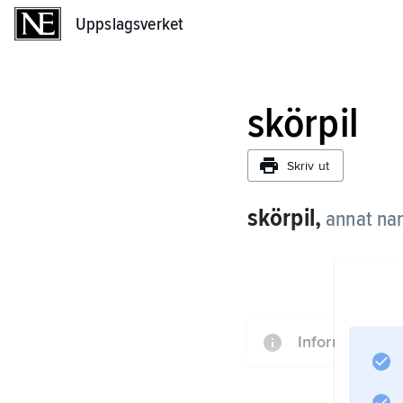
Uppslagsverket
Uppslagsverket
skörpil
Skriv ut
skörpil,
annat na
Information om