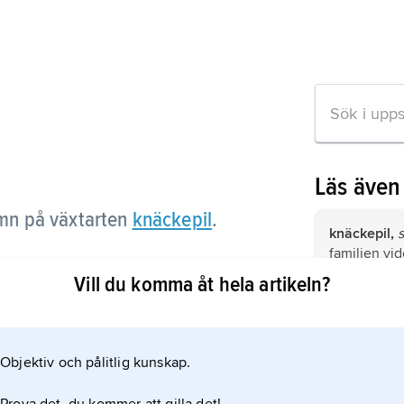
Läs även
mn på växtarten
knäckepil
.
knäckepil,
s
familjen vid
Vill du komma åt hela artikeln?
äggplanta,
aubergine
.
 artikeln
Objektiv och pålitlig kunskap.
kassava
, a
maniok
.