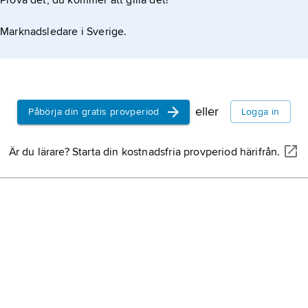
Prova det, du kommer att gilla det!
khat,
annat 
Marknadsledare i Sverige.
vass,
annat
bladvass
.
eller
Påbörja din gratis provperiod
Logga in
limon
, anna
citron
.
Är du lärare? Starta din kostnadsfria provperiod härifrån.
terpentintr
växtarten
te
karambol
, 
carambola
.
vårkrage,
a
växtarterna