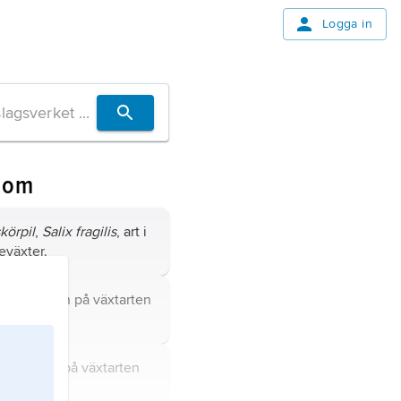
Logga in
 om
körpil
,
Salix fragilis
, art i
eväxter.
annat namn på växtarten
nnat namn på växtarten